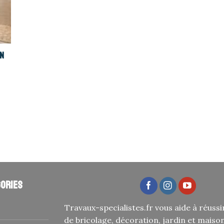
in
ories
Travaux-specialistes.fr vous aide à réussi
de bricolage, décoration, jardin et maiso