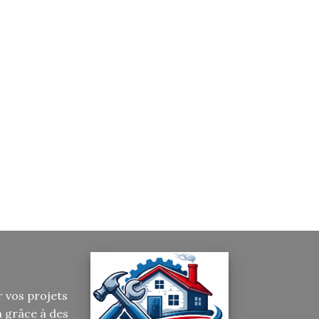
r vos projets
n grâce à des