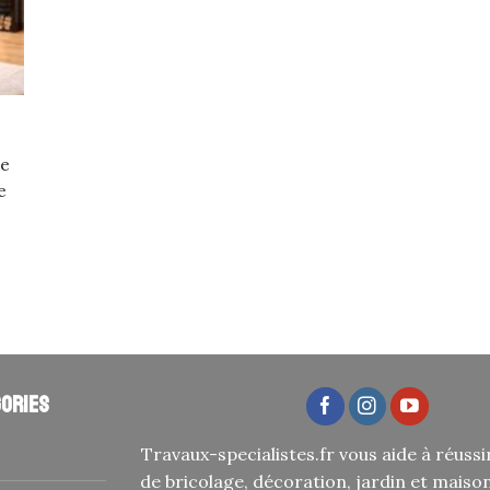
le
e
ories
Travaux-specialistes.fr vous aide à réussi
de bricolage, décoration, jardin et maiso