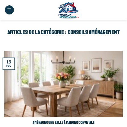
Skip
to
content
CONSEILS AMÉNAGEMENT
13
Fév
Aménager une salle à manger conviviale