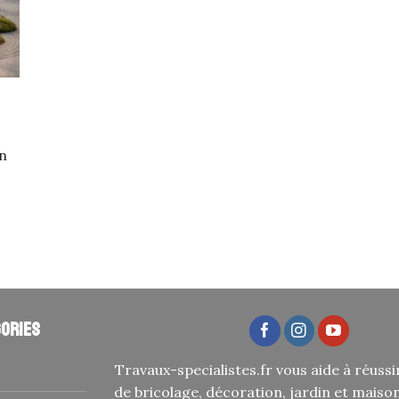
en
ories
Travaux-specialistes.fr vous aide à réussi
de bricolage, décoration, jardin et maiso