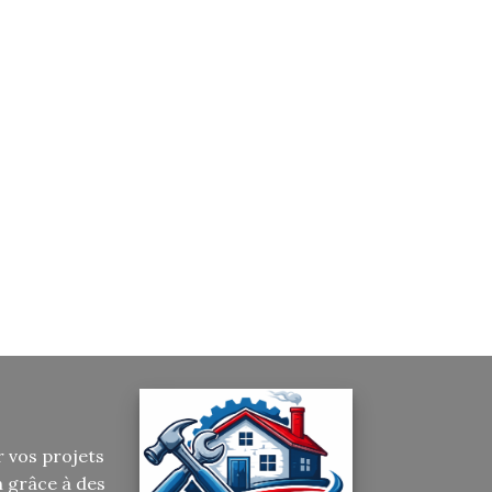
r vos projets
n grâce à des