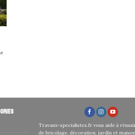
ne
ories
Travaux-specialistes.fr vous aide à réussi
de bricolage, décoration, jardin et maiso