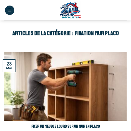
Skip
to
content
FIXATION MUR PLACO
23
Mar
Fixer un meuble lourd sur un mur en placo