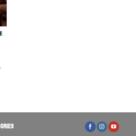
e
n
ories