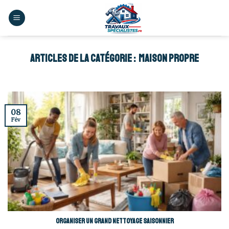
Skip
to
content
MAISON PROPRE
08
Fév
Organiser un grand nettoyage saisonnier