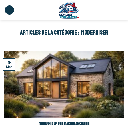
Skip
to
content
MODERNISER
26
Mar
Moderniser une maison ancienne