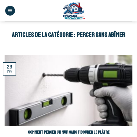
Skip
to
content
PERCER SANS ABÎMER
23
Fév
Comment percer un mur sans fissurer le plâtre