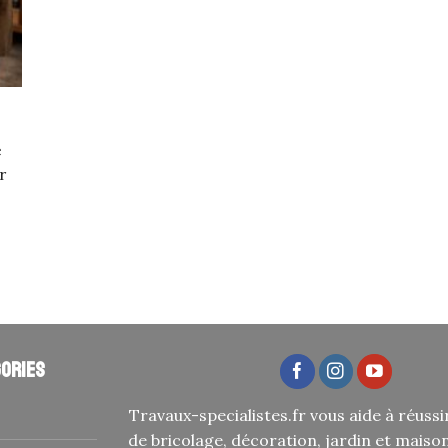
e
r
ories
Travaux-specialistes.fr vous aide à réussi
de bricolage, décoration, jardin et maiso