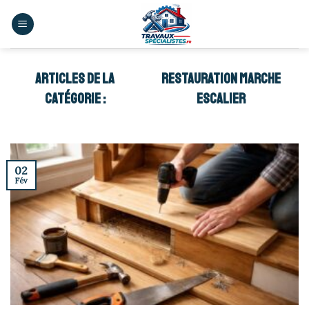
Skip
to
content
RESTAURATION MARCHE
ESCALIER
02
Fév