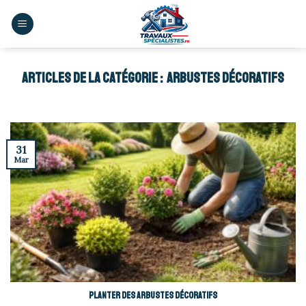
Skip
to
content
ARBUSTES DÉCORATIFS
31
Mar
Planter des arbustes décoratifs