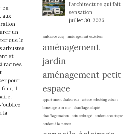
l’architecture qui fait
r en
sensation
t aux
juillet 30, 2026
aration
surer un
ambiance cosy
aménagement extérieur
ter que le
aménagement
es arbustes
ant et
jardin
à racines
aménagement petit
t
sser pour
espace
inir, il
aire,
appartement chaleureux
astuce relooking cuisine
N’oubliez
bouchage trou mur
chauffage adapté
 la
chauffage maison
coin ombragé
confort acoustique
confort à la maison