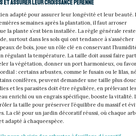
s et assurer leur croissance pérenne
tien adapté pour assurer leur longévité et leur beauté. 
mières semaines après la plantation, il faut arroser
 la plante s’est bien installée. La règle générale reste
e, surtout dans les sols qui ont tendance à s’assécher
eaux de bois, joue un rôle clé en conservant l’humidité
 régulant la température. La taille doit aussi faire par
er la végétation, donner un port harmonieux, ou favor
ordial : certains arbustes, comme le fusain ou le lilas, n
rtains conifères, peuvent demander une taille plus douc
dies et les parasites doit être régulière, en prélevant l
au enrichi ou un engrais spécifique, booste la vitalité. L
er la taille pour préserver l’équilibre du massif et év
s. La clé pour un jardin décoratif réussi, où chaque ar
 et adapté à chaqueespèce.