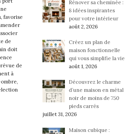
n port
Rénover sa cheminée :
une
8 idées inspirantes
, favorise
pour votre intérieur
d’amender
août 2, 2026
associer
te de
Créez un plan de
ain doit
maison fonctionnelle
rence
qui vous simplifie la vie
prévue de
août 1, 2026
ment à
i-ombre,
Découvrez le charme
élection
d’une maison en métal
noir de moins de 750
pieds carrés
juillet 31, 2026
Maison cubique :