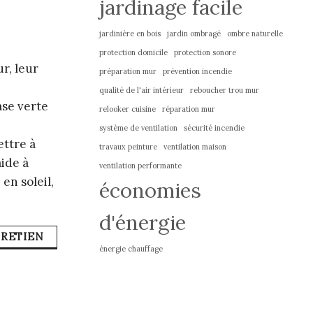
jardinage facile
jardinière en bois
jardin ombragé
ombre naturelle
protection domicile
protection sonore
r, leur
préparation mur
prévention incendie
n
qualité de l'air intérieur
reboucher trou mur
ase verte
relooker cuisine
réparation mur
système de ventilation
sécurité incendie
ettre à
travaux peinture
ventilation maison
aide à
ventilation performante
en soleil,
économies
d'énergie
RETIEN
énergie chauffage