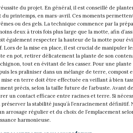
ussite du projet. En général, il est conseillé de plante
t du printemps, en mars-avril. Ces moments permetten
xtrêmes ou des gels. La technique commence par la prép
oins deux à trois fois plus large que la motte, afin d’as
it également respecter la hauteur de la motte pour évi
f. Lors de la mise en place, il est crucial de manipuler l
te en pot, retirer délicatement la plante de son conten
hignon, tout en évitant de les casser. Pour une plante 
 puis les praliniser dans un mélange de terre, compost e
mise en terre doit être effectuée en veillant à bien ta
nt précis, selon la taille future de l’arbuste. Avant de f
 un contact efficace entre racines et terre. Si nécess
préserver la stabilité jusqu’à l’enracinement définitif. 
’un arrosage régulier et du choix de l’emplacement selon
roissance harmonieuse.