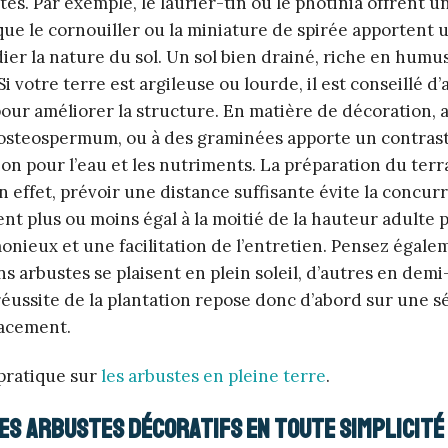
s. Par exemple, le laurier-tin ou le photinia offrent u
que le cornouiller ou la miniature de spirée apportent 
ier la nature du sol. Un sol bien drainé, riche en humus
 votre terre est argileuse ou lourde, il est conseillé 
our améliorer la structure. En matière de décoration, 
es osteospermum, ou à des graminées apporte un contras
tion pour l’eau et les nutriments. La préparation du terr
 effet, prévoir une distance suffisante évite la concur
t plus ou moins égal à la moitié de la hauteur adulte 
ieux et une facilitation de l’entretien. Pensez égale
ns arbustes se plaisent en plein soleil, d’autres en dem
a réussite de la plantation repose donc d’abord sur une s
pacement.
 pratique sur
les arbustes en pleine terre
.
es arbustes décoratifs en toute simplicité