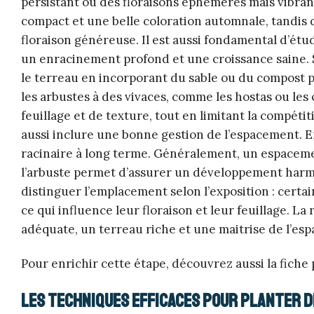
persistant ou des floraisons éphémères mais vibrante
compact et une belle coloration automnale, tandis 
floraison généreuse. Il est aussi fondamental d’étud
un enracinement profond et une croissance saine. Si
le terreau en incorporant du sable ou du compost p
les arbustes à des vivaces, comme les hostas ou l
feuillage et de texture, tout en limitant la compéti
aussi inclure une bonne gestion de l’espacement. En
racinaire à long terme. Généralement, un espacemen
l’arbuste permet d’assurer un développement harmon
distinguer l’emplacement selon l’exposition : certai
ce qui influence leur floraison et leur feuillage. L
adéquate, un terreau riche et une maitrise de l’es
Pour enrichir cette étape, découvrez aussi la fiche
Les techniques efficaces pour planter d