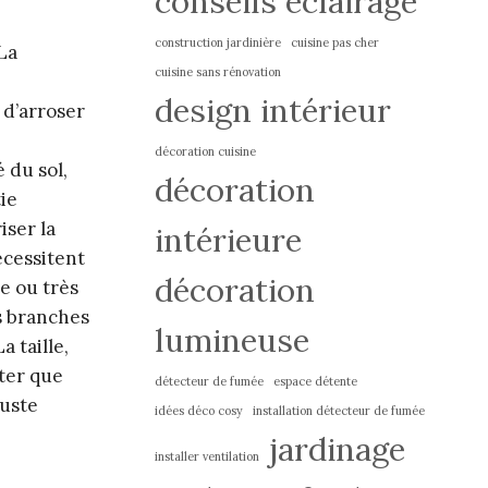
conseils éclairage
construction jardinière
cuisine pas cher
La
cuisine sans rénovation
design intérieur
 d’arroser
décoration cuisine
 du sol,
décoration
tie
iser la
intérieure
écessitent
décoration
e ou très
es branches
lumineuse
a taille,
iter que
détecteur de fumée
espace détente
buste
idées déco cosy
installation détecteur de fumée
jardinage
installer ventilation