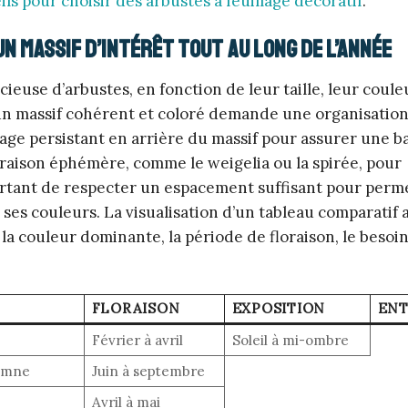
ils pour choisir des arbustes à feuillage décoratif
.
n massif d’intérêt tout au long de l’année
euse d’arbustes, en fonction de leur taille, leur couleu
 d’un massif cohérent et coloré demande une organisatio
llage persistant en arrière du massif pour assurer une b
loraison éphémère, comme le weigelia ou la spirée, pour
ortant de respecter un espacement suffisant pour perm
es couleurs. La visualisation d’un tableau comparatif 
la couleur dominante, la période de floraison, le besoin 
FLORAISON
EXPOSITION
ENT
Février à avril
Soleil à mi-ombre
tomne
Juin à septembre
Avril à mai