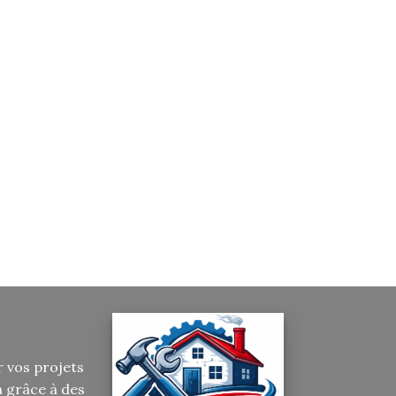
r vos projets
n grâce à des