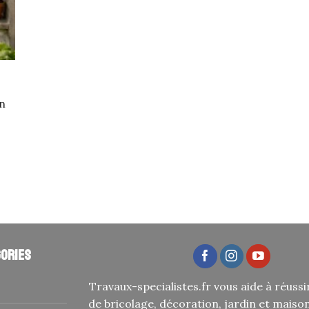
un
ories
Travaux-specialistes.fr vous aide à réussi
de bricolage, décoration, jardin et maiso