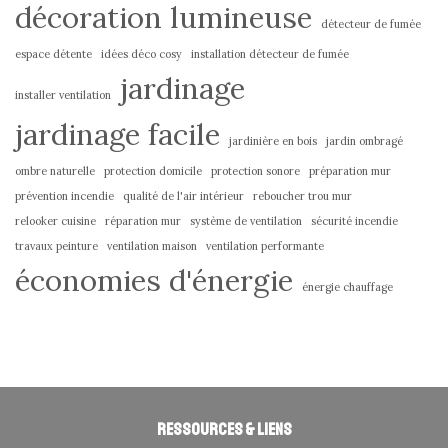
décoration lumineuse
détecteur de fumée
espace détente
idées déco cosy
installation détecteur de fumée
jardinage
installer ventilation
jardinage facile
jardinière en bois
jardin ombragé
ombre naturelle
protection domicile
protection sonore
préparation mur
prévention incendie
qualité de l'air intérieur
reboucher trou mur
relooker cuisine
réparation mur
système de ventilation
sécurité incendie
travaux peinture
ventilation maison
ventilation performante
économies d'énergie
énergie chauffage
Ressources & liens