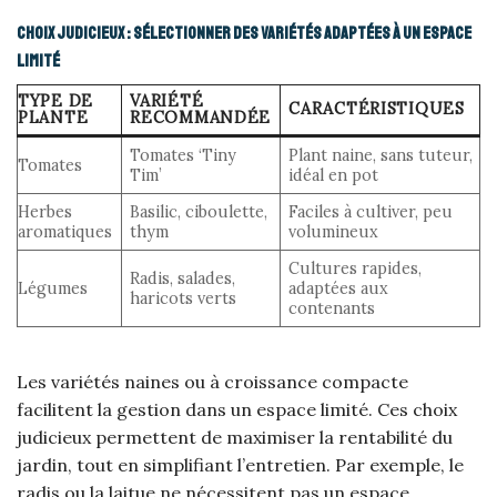
Choix judicieux : sélectionner des variétés adaptées à un espace
limité
TYPE DE
VARIÉTÉ
CARACTÉRISTIQUES
PLANTE
RECOMMANDÉE
Tomates ‘Tiny
Plant naine, sans tuteur,
Tomates
Tim’
idéal en pot
Herbes
Basilic, ciboulette,
Faciles à cultiver, peu
aromatiques
thym
volumineux
Cultures rapides,
Radis, salades,
Légumes
adaptées aux
haricots verts
contenants
Les variétés naines ou à croissance compacte
facilitent la gestion dans un espace limité. Ces choix
judicieux permettent de maximiser la rentabilité du
jardin, tout en simplifiant l’entretien. Par exemple, le
radis ou la laitue ne nécessitent pas un espace