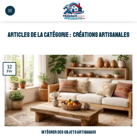
Skip
to
content
CRÉATIONS ARTISANALES
12
Fév
Intégrer des objets artisanaux