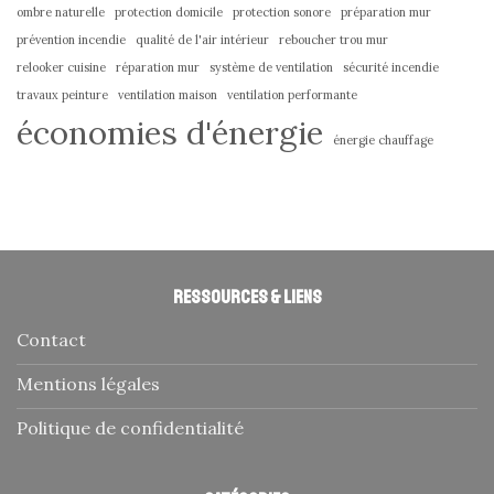
ombre naturelle
protection domicile
protection sonore
préparation mur
prévention incendie
qualité de l'air intérieur
reboucher trou mur
relooker cuisine
réparation mur
système de ventilation
sécurité incendie
travaux peinture
ventilation maison
ventilation performante
économies d'énergie
énergie chauffage
Ressources & liens
Contact
Mentions légales
Politique de confidentialité