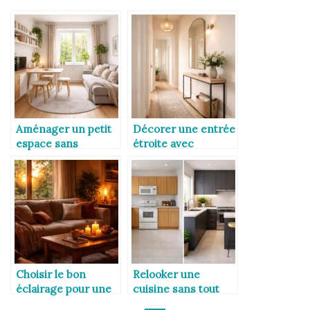
Aménager un petit
Décorer une entrée
espace sans
étroite avec
l’encombrer
élégance
Choisir le bon
Relooker une
éclairage pour une
cuisine sans tout
ambiance
refaire