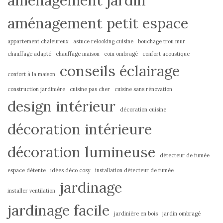
aménagement jardin
aménagement petit espace
appartement chaleureux
astuce relooking cuisine
bouchage trou mur
chauffage adapté
chauffage maison
coin ombragé
confort acoustique
conseils éclairage
confort à la maison
construction jardinière
cuisine pas cher
cuisine sans rénovation
design intérieur
décoration cuisine
décoration intérieure
décoration lumineuse
détecteur de fumée
espace détente
idées déco cosy
installation détecteur de fumée
jardinage
installer ventilation
jardinage facile
jardinière en bois
jardin ombragé