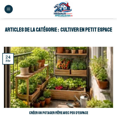
Skip
to
content
CULTIVER EN PETIT ESPACE
24
Fév
Créer un potager même avec peu d’espace