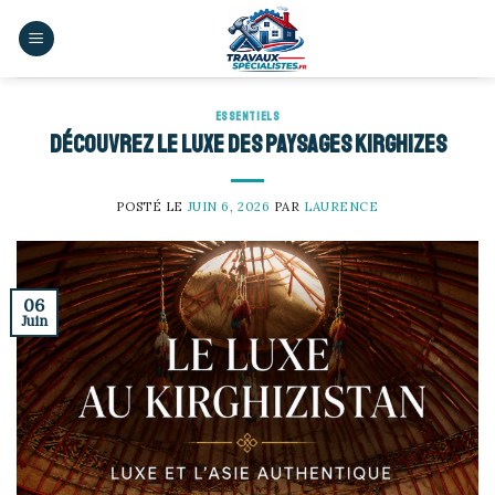
Skip
to
content
ESSENTIELS
Découvrez le luxe des paysages kirghizes
POSTÉ LE
JUIN 6, 2026
PAR
LAURENCE
06
Juin