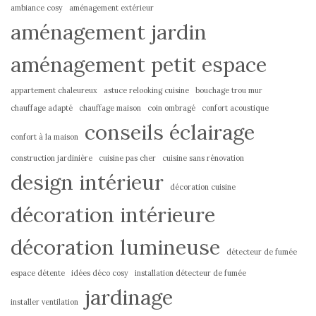
ambiance cosy
aménagement extérieur
aménagement jardin
aménagement petit espace
appartement chaleureux
astuce relooking cuisine
bouchage trou mur
chauffage adapté
chauffage maison
coin ombragé
confort acoustique
conseils éclairage
confort à la maison
construction jardinière
cuisine pas cher
cuisine sans rénovation
design intérieur
décoration cuisine
décoration intérieure
décoration lumineuse
détecteur de fumée
espace détente
idées déco cosy
installation détecteur de fumée
jardinage
installer ventilation