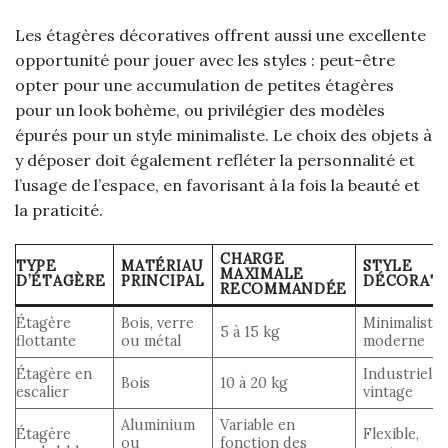
Les étagères décoratives offrent aussi une excellente
opportunité pour jouer avec les styles : peut-être
opter pour une accumulation de petites étagères
pour un look bohème, ou privilégier des modèles
épurés pour un style minimaliste. Le choix des objets à
y déposer doit également refléter la personnalité et
l’usage de l’espace, en favorisant à la fois la beauté et
la praticité.
CHARGE
TYPE
MATÉRIAU
STYLE
MAXIMALE
D’ÉTAGÈRE
PRINCIPAL
DÉCORATI
RECOMMANDÉE
Étagère
Bois, verre
Minimaliste,
5 à 15 kg
flottante
ou métal
moderne
Étagère en
Industriel 
Bois
10 à 20 kg
escalier
vintage
Aluminium
Variable en
Étagère
Flexible,
ou
fonction des