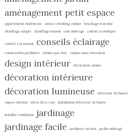
aménagement petit espace
appartement chaleureux
astuce relooking cuisine
bouchage trou mur
chauffage adapté
chauffage maison
coin ombragé
confort acoustique
conseils éclairage
confort à la maison
construction jardinière
cuisine pas cher
cuisine sans rénovation
design intérieur
décoration cuisine
décoration intérieure
décoration lumineuse
détecteur de fumée
espace détente
idées déco cosy
installation détecteur de fumée
jardinage
installer ventilation
jardinage facile
jardinière en bois
jardin ombragé