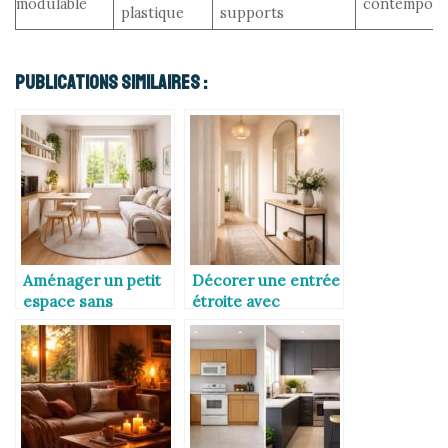
modulable
contempora
plastique
supports
Publications Similaires :
Aménager un petit
Décorer une entrée
espace sans
étroite avec
l’encombrer
élégance