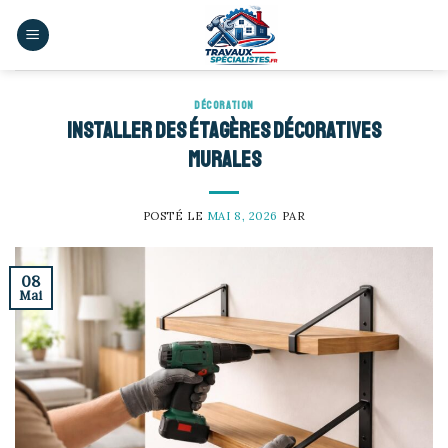
Skip
to
content
DÉCORATION
Installer des étagères décoratives
murales
POSTÉ LE
MAI 8, 2026
PAR
08
Mai