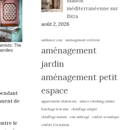
maison
méditerranéenne sur
Ibiza
août 2, 2026
ambiance cosy
aménagement extérieur
aménagement
jardin
aménagement petit
espace
 pendant
ennent de
appartement chaleureux
astuce relooking cuisine
bouchage trou mur
chauffage adapté
chauffage maison
coin ombragé
confort acoustique
ontre le
confort à la maison