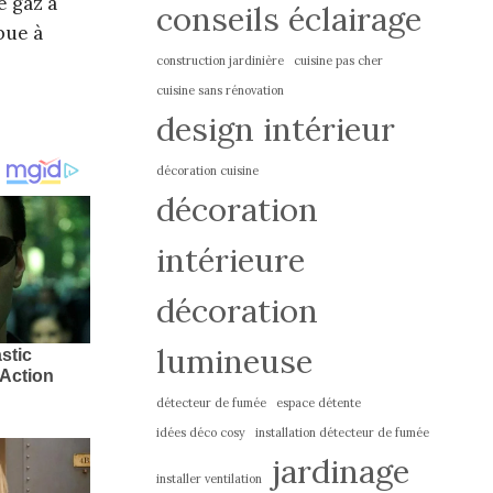
e gaz à
conseils éclairage
bue à
construction jardinière
cuisine pas cher
cuisine sans rénovation
design intérieur
décoration cuisine
décoration
intérieure
décoration
lumineuse
détecteur de fumée
espace détente
idées déco cosy
installation détecteur de fumée
jardinage
installer ventilation