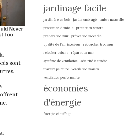
jardinage facile
jardinière en bois
jardin ombragé
ombre naturelle
protection domicile
protection sonore
préparation mur
prévention incendie
qualité de l'air intérieur
reboucher trou mur
relooker cuisine
réparation mur
la
système de ventilation
sécurité incendie
rcés sont
travaux peinture
ventilation maison
utres.
ventilation performante
économies
e
 offrent
d'énergie
me.
énergie chauffage
La