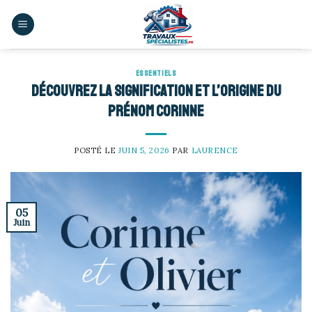
Skip
to
content
ESSENTIELS
Découvrez la signification et l’origine du
prénom Corinne
POSTÉ LE
JUIN 5, 2026
PAR
LAURENCE
05
Juin