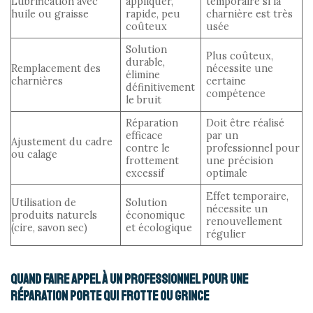
Lubrification avec
appliquer,
temporaire si la
huile ou graisse
rapide, peu
charnière est très
coûteux
usée
Solution
Plus coûteux,
durable,
Remplacement des
nécessite une
élimine
charnières
certaine
définitivement
compétence
le bruit
Réparation
Doit être réalisé
efficace
par un
Ajustement du cadre
contre le
professionnel pour
ou calage
frottement
une précision
excessif
optimale
Effet temporaire,
Utilisation de
Solution
nécessite un
produits naturels
économique
renouvellement
(cire, savon sec)
et écologique
régulier
Quand faire appel à un professionnel pour une
réparation porte qui frotte ou grince