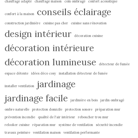
chauffage adapté
chauffage maison
coin ombragé
confort acoustique
conseils éclairage
confort à la maison
construction jardinière
cuisine pas cher
cuisine sans rénovation
design intérieur
décoration cuisine
décoration intérieure
décoration lumineuse
détecteur de fumée
espace détente
idées déco cosy
installation détecteur de fumée
jardinage
installer ventilation
jardinage facile
jardinière en bois
jardin ombragé
ombre naturelle
protection domicile
protection sonore
préparation mur
prévention incendie
qualité de l'air intérieur
reboucher trou mur
relooker cuisine
réparation mur
système de ventilation
sécurité incendie
travaux peinture
ventilation maison
ventilation performante