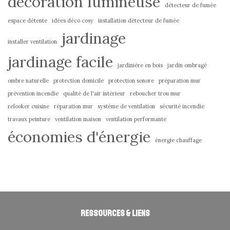
décoration lumineuse
détecteur de fumée
espace détente
idées déco cosy
installation détecteur de fumée
jardinage
installer ventilation
jardinage facile
jardinière en bois
jardin ombragé
ombre naturelle
protection domicile
protection sonore
préparation mur
prévention incendie
qualité de l'air intérieur
reboucher trou mur
relooker cuisine
réparation mur
système de ventilation
sécurité incendie
travaux peinture
ventilation maison
ventilation performante
économies d'énergie
énergie chauffage
Ressources & liens