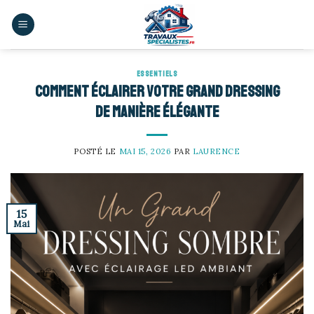
Skip
to
content
ESSENTIELS
Comment éclairer votre grand dressing
de manière élégante
POSTÉ LE
MAI 15, 2026
PAR
LAURENCE
15
Mai