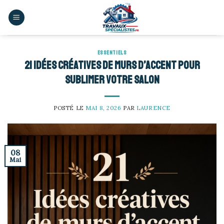
Skip
to
content
ESSENTIELS
21 idées créatives de murs d’accent pour
sublimer votre salon
POSTÉ LE
MAI 8, 2026
PAR
LAURENCE
08
Mai