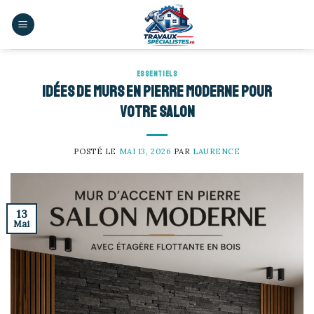
Skip
to
content
ESSENTIELS
Idées de murs en pierre moderne pour
votre salon
POSTÉ LE
MAI 13, 2026
PAR
LAURENCE
13
Mai