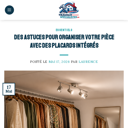
Skip
to
content
ESSENTIELS
Des astuces pour organiser votre pièce
avec des placards intégrés
POSTÉ LE
MAI 17, 2026
PAR
LAURENCE
17
Mai