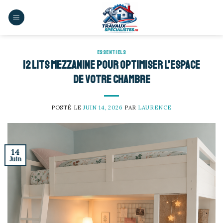
Skip
to
content
ESSENTIELS
12 lits mezzanine pour optimiser l’espace
de votre chambre
POSTÉ LE
JUIN 14, 2026
PAR
LAURENCE
14
Juin