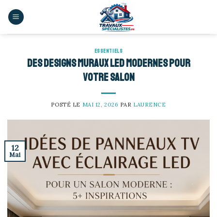
Skip
to
content
ESSENTIELS
Des designs muraux LED modernes pour
votre salon
POSTÉ LE
MAI 12, 2026
PAR
LAURENCE
12
Mai