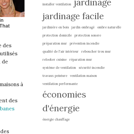
jardinage
installer ventilation
jardinage facile
jardinière en bois
jardin ombragé
ombre naturelle
protection domicile
protection sonore
préparation mur
prévention incendie
e des
qualité de l'air intérieur
reboucher trou mur
utilisés
relooker cuisine
réparation mur
i de
système de ventilation
sécurité incendie
travaux peinture
ventilation maison
 maisons à
ventilation performante
économies
rent des
d'énergie
abanes
énergie chauffage
ndes