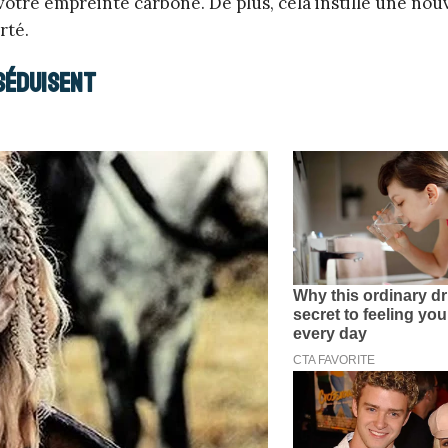
otre empreinte carbone. De plus, cela instille une nou
rté.
 séduisent