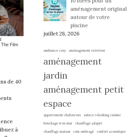
10 idées pour un
aménagement original
autour de votre
piscine
juillet 28, 2026
ambiance cosy
aménagement extérieur
aménagement
jardin
ins de 40
aménagement petit
ments
espace
appartement chaleureux
astuce relooking cuisine
cience
bouchage trou mur
chauffage adapté
ribuez à
chauffage maison
coin ombragé
confort acoustique