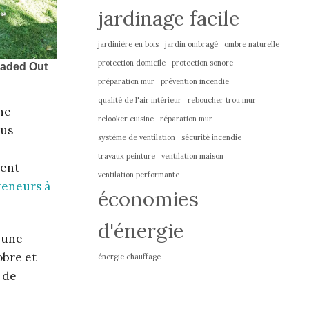
jardinage facile
jardinière en bois
jardin ombragé
ombre naturelle
protection domicile
protection sonore
préparation mur
prévention incendie
qualité de l'air intérieur
reboucher trou mur
ne
relooker cuisine
réparation mur
ous
système de ventilation
sécurité incendie
travaux peinture
ventilation maison
lent
ventilation performante
teneurs à
économies
d'énergie
 une
obre et
énergie chauffage
 de