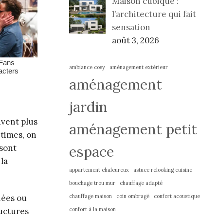
Maison cubique :
l’architecture qui fait
sensation
août 3, 2026
ambiance cosy
aménagement extérieur
aménagement
jardin
vent plus
aménagement petit
itimes, on
espace
 sont
la
appartement chaleureux
astuce relooking cuisine
bouchage trou mur
chauffage adapté
chauffage maison
coin ombragé
confort acoustique
iées ou
confort à la maison
ructures