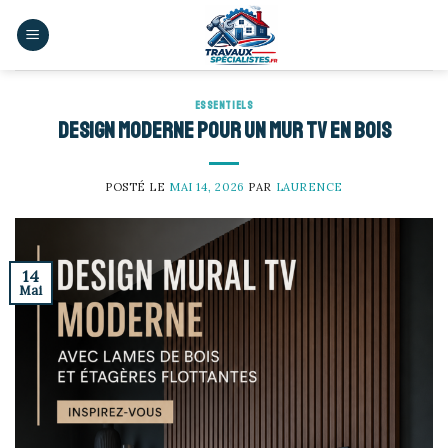
Skip
to
content
ESSENTIELS
Design moderne pour un mur TV en bois
POSTÉ LE
MAI 14, 2026
PAR
LAURENCE
14
Mai