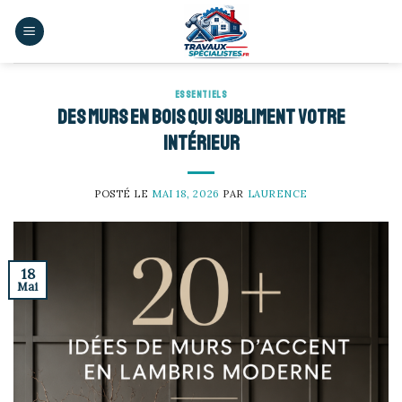
Skip
to
content
ESSENTIELS
Des murs en bois qui subliment votre
intérieur
POSTÉ LE
MAI 18, 2026
PAR
LAURENCE
18
Mai