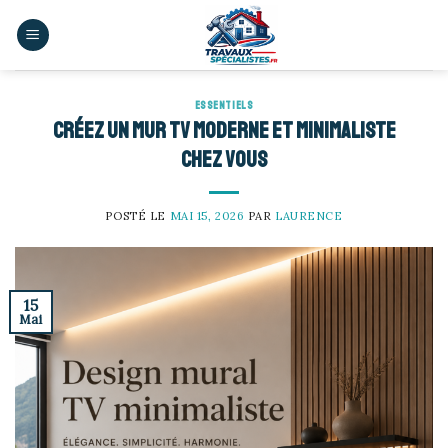
Skip
to
content
ESSENTIELS
Créez un mur TV moderne et minimaliste
chez vous
POSTÉ LE
MAI 15, 2026
PAR
LAURENCE
15
Mai