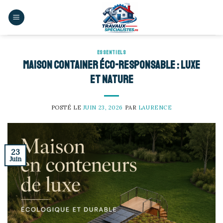
Skip
to
content
ESSENTIELS
Maison container éco-responsable : luxe
et nature
POSTÉ LE
JUIN 23, 2026
PAR
LAURENCE
23
Juin