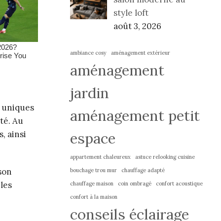
style loft
août 3, 2026
ambiance cosy
aménagement extérieur
aménagement
jardin
s uniques
aménagement petit
ité. Au
, ainsi
espace
appartement chaleureux
astuce relooking cuisine
son
bouchage trou mur
chauffage adapté
 les
chauffage maison
coin ombragé
confort acoustique
confort à la maison
conseils éclairage