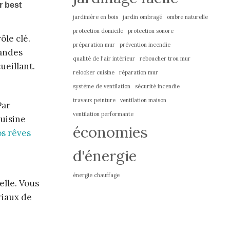
jardinière en bois
jardin ombragé
ombre naturelle
protection domicile
protection sonore
ôle clé.
préparation mur
prévention incendie
randes
qualité de l'air intérieur
reboucher trou mur
ueillant.
relooker cuisine
réparation mur
système de ventilation
sécurité incendie
travaux peinture
ventilation maison
Par
ventilation performante
cuisine
économies
s rêves
d'énergie
énergie chauffage
elle. Vous
riaux de