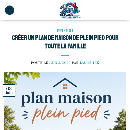
Skip
to
content
ESSENTIELS
Créer un plan de maison de plein pied pour
toute la famille
POSTÉ LE
JUIN 3, 2026
PAR
LAURENCE
03
Juin