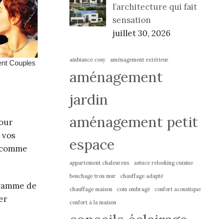
l’architecture qui fait
sensation
juillet 30, 2026
ambiance cosy
aménagement extérieur
aménagement
jardin
aménagement petit
pour
 vos
espace
s comme
appartement chaleureux
astuce relooking cuisine
bouchage trou mur
chauffage adapté
 gamme de
chauffage maison
coin ombragé
confort acoustique
er
confort à la maison