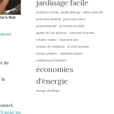
jardinage facile
jardinière en bois
jardin ombragé
ombre naturelle
protection domicile
protection sonore
préparation mur
prévention incendie
qualité de l'air intérieur
reboucher trou mur
ment
relooker cuisine
réparation mur
système de ventilation
sécurité incendie
travaux peinture
ventilation maison
ventilation performante
ée de
économies
d'énergie
 la
énergie chauffage
sonnel,
AX pour un