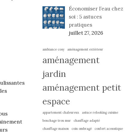
Économiser l’eau chez
soi : 5 astuces
pratiques
juillet 27, 2026
ambiance cosy
aménagement extérieur
aménagement
jardin
ulissantes
aménagement petit
les
espace
appartement chaleureux
astuce relooking cuisine
vous
bouchage trou mur
chauffage adapté
rtainement
chauffage maison
coin ombragé
confort acoustique
eurs