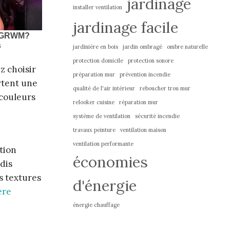
jardinage
installer ventilation
jardinage facile
jardinière en bois
jardin ombragé
ombre naturelle
protection domicile
protection sonore
z choisir
préparation mur
prévention incendie
rtent une
qualité de l'air intérieur
reboucher trou mur
 couleurs
relooker cuisine
réparation mur
système de ventilation
sécurité incendie
travaux peinture
ventilation maison
ventilation performante
ation
économies
dis
s textures
d'énergie
ère
énergie chauffage