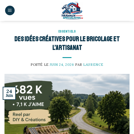
Skip
to
content
ESSENTIELS
Des idées créatives pour le bricolage et
l’artisanat
POSTÉ LE
JUIN 24, 2026
PAR
LAURENCE
24
Juin