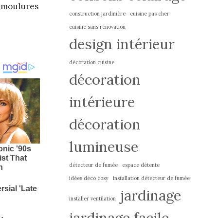
e moulures
construction jardinière
cuisine pas cher
cuisine sans rénovation
design intérieur
décoration cuisine
décoration
intérieure
décoration
lumineuse
détecteur de fumée
espace détente
idées déco cosy
installation détecteur de fumée
jardinage
installer ventilation
jardinage facile