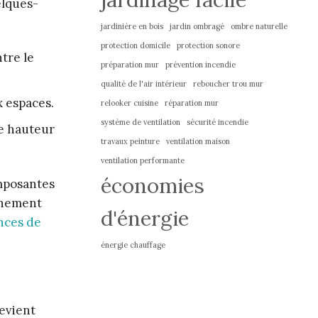
elques-
jardinière en bois
jardin ombragé
ombre naturelle
protection domicile
protection sonore
tre le
préparation mur
prévention incendie
qualité de l'air intérieur
reboucher trou mur
x espaces.
relooker cuisine
réparation mur
système de ventilation
sécurité incendie
e hauteur
travaux peinture
ventilation maison
ventilation performante
économies
imposantes
nnement
d'énergie
nces de
énergie chauffage
devient