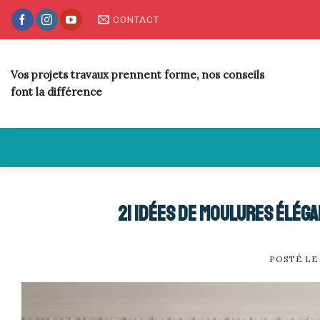
Skip
CONTACT
to
content
Vos projets travaux prennent forme, nos conseils
font la différence
21 idées de moulures élég
POSTÉ L