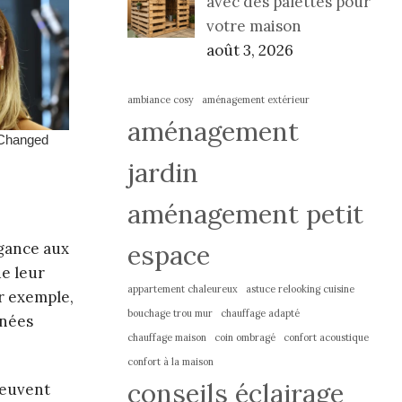
avec des palettes pour
votre maison
août 3, 2026
ambiance cosy
aménagement extérieur
aménagement
jardin
aménagement petit
espace
égance aux
de leur
appartement chaleureux
astuce relooking cuisine
ar exemple,
bouchage trou mur
chauffage adapté
rnées
chauffage maison
coin ombragé
confort acoustique
confort à la maison
conseils éclairage
peuvent