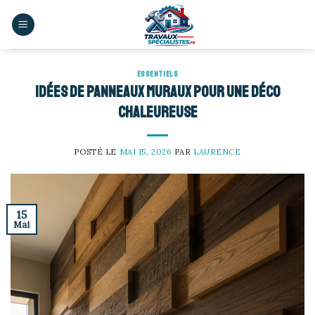
Skip
to
content
ESSENTIELS
Idées de panneaux muraux pour une déco
chaleureuse
POSTÉ LE
MAI 15, 2026
PAR
LAURENCE
15
Mai