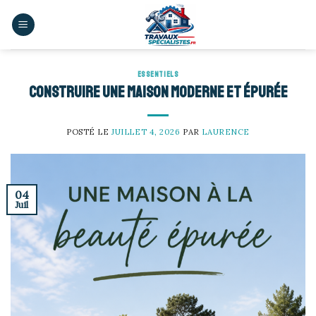
Skip
to
content
ESSENTIELS
Construire une maison moderne et épurée
POSTÉ LE
JUILLET 4, 2026
PAR
LAURENCE
04
Juil