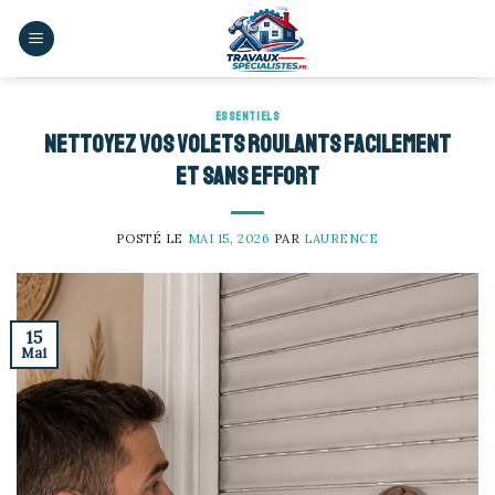
Skip
to
content
ESSENTIELS
Nettoyez vos volets roulants facilement
et sans effort
POSTÉ LE
MAI 15, 2026
PAR
LAURENCE
15
Mai