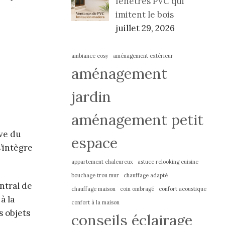
fenêtres PVC qui
imitent le bois
juillet 29, 2026
ambiance cosy
aménagement extérieur
aménagement
jardin
aménagement petit
uve du
espace
’intègre
appartement chaleureux
astuce relooking cuisine
bouchage trou mur
chauffage adapté
ntral de
chauffage maison
coin ombragé
confort acoustique
à la
confort à la maison
s objets
conseils éclairage