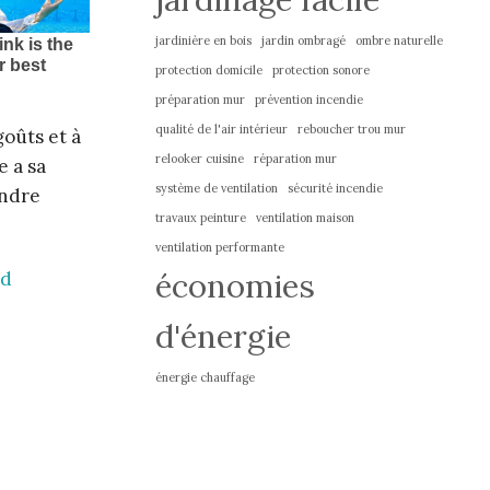
jardinière en bois
jardin ombragé
ombre naturelle
protection domicile
protection sonore
préparation mur
prévention incendie
qualité de l'air intérieur
reboucher trou mur
goûts et à
relooker cuisine
réparation mur
 a sa
système de ventilation
sécurité incendie
ondre
travaux peinture
ventilation maison
ventilation performante
économies
rd
d'énergie
énergie chauffage