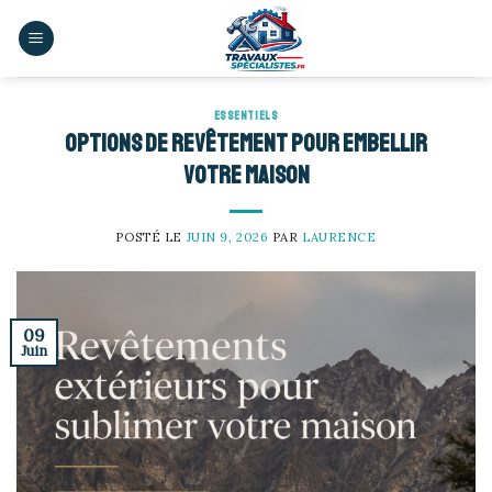
Skip
to
content
ESSENTIELS
Options de revêtement pour embellir
votre maison
POSTÉ LE
JUIN 9, 2026
PAR
LAURENCE
09
Juin